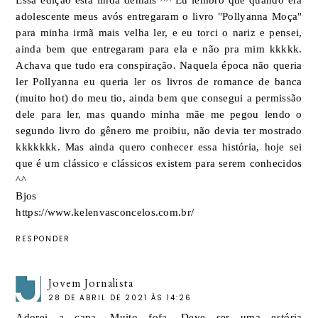
Essa edição está linda demais ^^ Eu lembro que quando era
adolescente meus avós entregaram o livro "Pollyanna Moça"
para minha irmã mais velha ler, e eu torci o nariz e pensei,
ainda bem que entregaram para ela e não pra mim kkkkk.
Achava que tudo era conspiração. Naquela época não queria
ler Pollyanna eu queria ler os livros de romance de banca
(muito hot) do meu tio, ainda bem que consegui a permissão
dele para ler, mas quando minha mãe me pegou lendo o
segundo livro do gênero me proibiu, não devia ter mostrado
kkkkkkk. Mas ainda quero conhecer essa história, hoje sei
que é um clássico e clássicos existem para serem conhecidos
^^
Bjos
https://www.kelenvasconcelos.com.br/
RESPONDER
Jovem Jornalista
28 DE ABRIL DE 2021 ÀS 14:26
Adorei a capa. Muito fofa. Deve ser uma estória