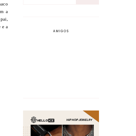
saco
om a
pai,
 e a
AMIGOS