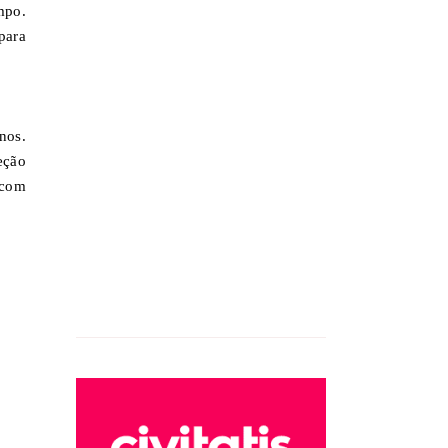
mpo.
para
nos.
eção
 com