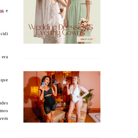
en
e
cidi
 era
 que
ndes
amos
ivem