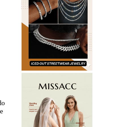
do
de