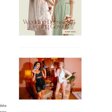
ório
para