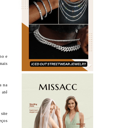
mo e
mais
a na
 até
 site
eços