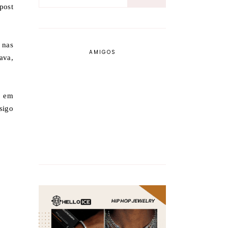
post
 nas
AMIGOS
ava,
o em
sigo