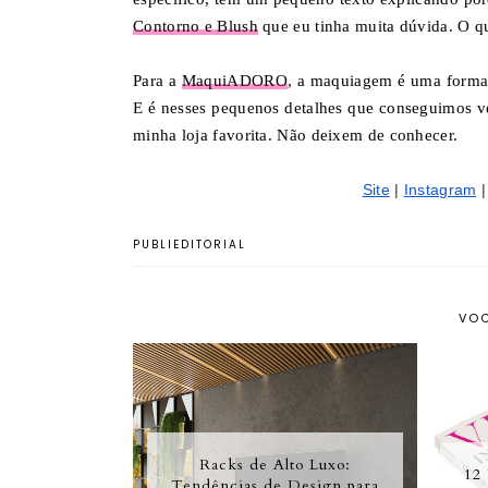
Contorno e Blush
que eu tinha muita dúvida. O que
Para a
MaquiADORO
, a maquiagem é uma forma d
E é nesses pequenos detalhes que conseguimos ve
minha loja favorita. Não deixem de conhecer.
Site
 | 
Instagram
 |
PUBLIEDITORIAL
VOC
Racks de Alto Luxo:
12 
Tendências de Design para