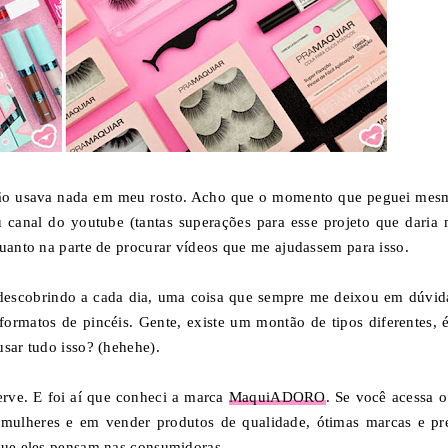
não usava nada em meu rosto. Acho que o momento que peguei mes
canal do youtube (tantas superações para esse projeto que daria 
quanto na parte de procurar vídeos que me ajudassem para isso.
descobrindo a cada dia, uma coisa que sempre me deixou em dúvid
ormatos de pincéis. Gente, existe um montão de tipos diferentes, é
usar tudo isso? (hehehe).
erve. E foi aí que conheci a marca
MaquiADORO
. Se você acessa o
mulheres e em vender produtos de qualidade, ótimas marcas e pr
 que eles pensam nas consumidoras.