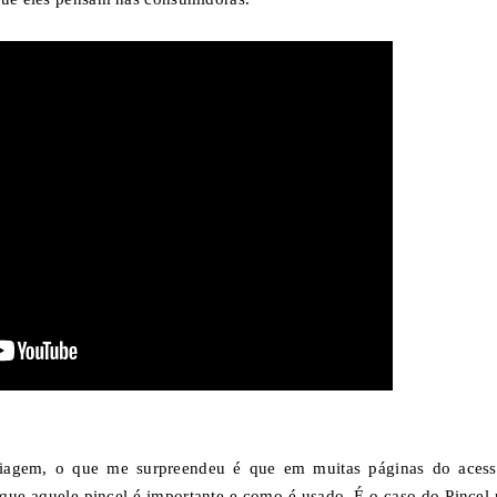
uiagem, o que me surpreendeu é que em muitas páginas do acess
que aquele pincel é importante e como é usado. É o caso do
Pincel 