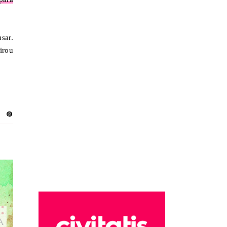
sar.
irou