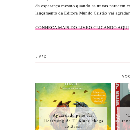
da esperança mesmo quando as trevas parecem con
lançamento da Editora Mundo Cristão vai agradar 
CONHEÇA MAIS DO LIVRO CLICANDO AQUI
LIVRO
VOC
Aguardado pelos fãs,
"C
Heartsong de TJ Klune chega
ten
ao Brasil