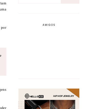
riam
 uma
AMIGOS
 por
e
gens
oder