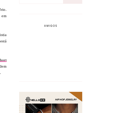
rio.
a em
AMIGOS
stia
está
hort
odem
.