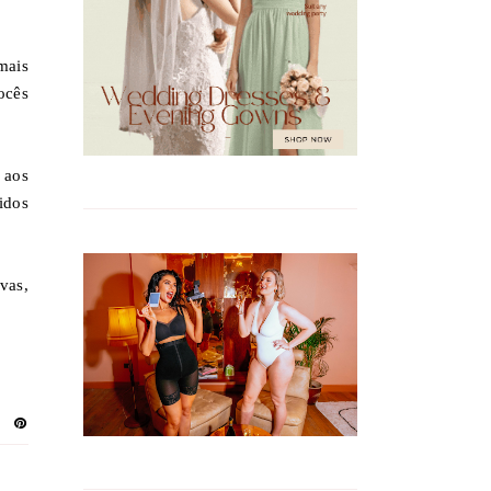
mais
ocês
 aos
idos
vas,