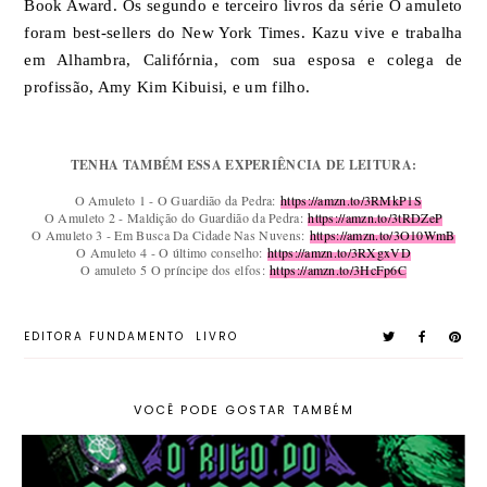
Book Award. Os segundo e terceiro livros da série O amuleto
foram best-sellers do New York Times. Kazu vive e trabalha
em Alhambra, Califórnia, com sua esposa e colega de
profissão, Amy Kim Kibuisi, e um filho.
TENHA TAMBÉM ESSA EXPERIÊNCIA DE LEITURA:
O Amuleto 1 - O Guardião da Pedra:
https://amzn.to/3RMkP1S
O Amuleto 2 - Maldição do Guardião da Pedra:
https://amzn.to/3tRDZeP
O Amuleto 3 - Em Busca Da Cidade Nas Nuvens:
https://amzn.to/3O10WmB
O Amuleto 4 - O último conselho:
https://amzn.to/3RXgxVD
O amuleto 5 O príncipe dos elfos:
https://amzn.to/3HcFp6C
EDITORA FUNDAMENTO
LIVRO
VOCÊ PODE GOSTAR TAMBÉM