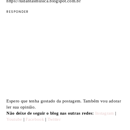
https://ludantasmusica.blogspot.com.br
RESPONDER
Espero que tenha gostado da postagem. Também vou adorar
ler sua opinião.
Não deixe de seguir o blog nas outras redes:
Instagram
|
Youtube
|
Facebook
|
Twitter