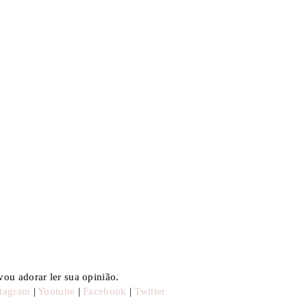
ou adorar ler sua opinião.
stagram
|
Youtube
|
Facebook
|
Twitter