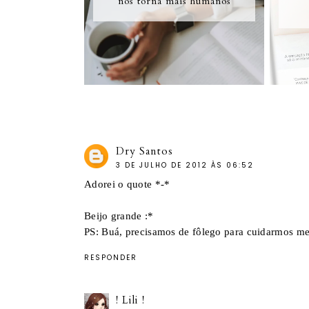
nos torna mais humanos
Dry Santos
3 DE JULHO DE 2012 ÀS 06:52
Adorei o quote *-*
Beijo grande :*
PS: Buá, precisamos de fôlego para cuidarmos me
RESPONDER
! Lili !