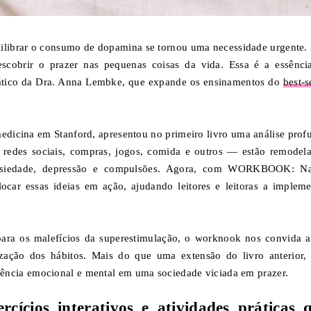
equilibrar o consumo de dopamina se tornou uma necessidade urgente.
escobrir o prazer nas pequenas coisas da vida. Essa é a essênci
co da Dra. Anna Lembke, que expande os ensinamentos do
best-s
edicina em Stanford, apresentou no primeiro livro uma análise prof
redes sociais, compras, jogos, comida e outros — estão remodel
ansiedade, depressão e compulsões. Agora, com WORKBOOK: N
ocar essas ideias em ação, ajudando leitores e leitoras a impleme
ara os malefícios da superestimulação, o worknook nos convida 
zação dos hábitos. Mais do que uma extensão do livro anterior, 
ncia emocional e mental em uma sociedade viciada em prazer.
cícios interativos e atividades práticas 