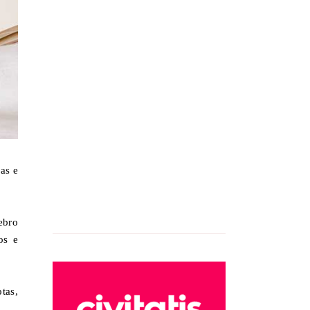
as e
ebro
os e
tas,