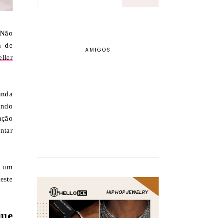
 Não
a de
AMIGOS
eller
unda
ando
ação
ntar
a um
este
que