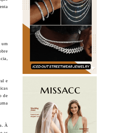
enta
m um
obre
cia,
al e
icas
o de
 uma
a. À
e as