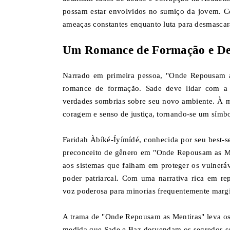
possam estar envolvidos no sumiço da jovem. Co
ameaças constantes enquanto luta para desmascar
Um Romance de Formação e Den
Narrado em primeira pessoa, "Onde Repousam a
romance de formação. Sade deve lidar com a p
verdades sombrias sobre seu novo ambiente. À me
coragem e senso de justiça, tornando-se um símbol
Faridah Àbíké-Íyímídé, conhecida por seu best-se
preconceito de gênero em "Onde Repousam as Ment
aos sistemas que falham em proteger os vulnerá
poder patriarcal. Com uma narrativa rica em r
voz poderosa para minorias frequentemente margi
A trama de "Onde Repousam as Mentiras" leva os 
medida que Sade e Baz desvendam os segredos som