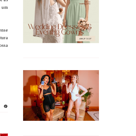
é um
ense
tura
ossa