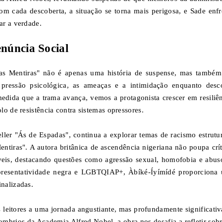
m cada descoberta, a situação se torna mais perigosa, e Sade enfr
ar a verdade.
úncia Social
s Mentiras" não é apenas uma história de suspense, mas també
ressão psicológica, as ameaças e a intimidação enquanto desc
dida que a trama avança, vemos a protagonista crescer em resiliên
o de resistência contra sistemas opressores.
ller "Ás de Espadas", continua a explorar temas de racismo estrutur
iras". A autora britânica de ascendência nigeriana não poupa crít
veis, destacando questões como agressão sexual, homofobia e abus
epresentatividade negra e LGBTQIAP+, Àbíké-Íyímídé proporciona
nalizadas.
leitores a uma jornada angustiante, mas profundamente significativ
brios da Academia Alfred Nobel, a obra nos desafia a refletir sobr