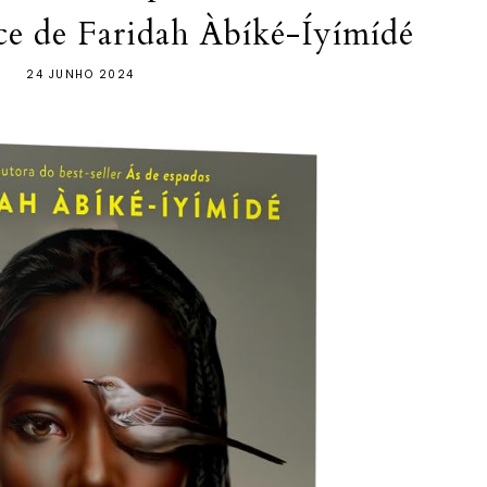
 de Faridah Àbíké-Íyímídé
24 JUNHO 2024