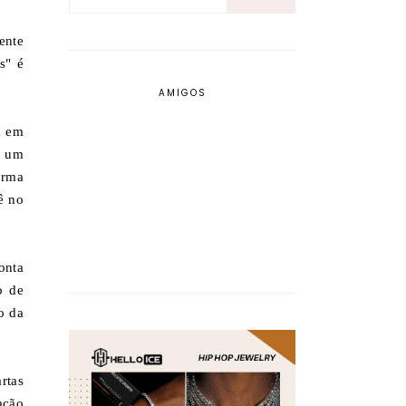
ente
s" é
AMIGOS
a em
, um
orma
ê no
onta
o de
o da
rtas
ação