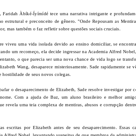
 Faridah Àbíké-Íyímídé tece uma narrativa intrigante e profundam
smo estrutural e preconceito de gênero. "Onde Repousam as Mentira
r, mas também o faz refletir sobre questões sociais cruciais.
re viveu uma vida isolada devido ao ensino domiciliar, se encontr
scando um recomeço, ela decide ingressar na Academia Alfred Nobel
entanto, o que parecia ser uma nova chance de vida logo se transf
izabeth Wang, desaparece misteriosamente. Sade rapidamente se v
e hostilidade de seus novos colegas.
afar o desaparecimento de Elizabeth, Sade resolve investigar por c
u nome. Com a ajuda de Baz, um aluno brasileiro e melhor amig
ue revela uma teia complexa de mentiras, abusos e corrupção dentr
s escritas por Elizabeth antes de seu desaparecimento. Essas ca
a Alfred Nobel, levantando suspeitas de que membros da administr