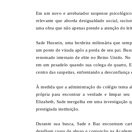
Em um novo e arrebatador suspense psicológico,
relevante que aborda desigualdade social, raci
uma obra que não apenas prende a atenção do leito
Sade Hussein, uma herdeira milionária que semp
um ponto de virada após a perda de seu pai. Bu
renomado internato de elite no Reino Unido. No 
em um pesadelo quando sua colega de quarto, El
centro das suspeitas, enfrentando a desconfiança 
À medida que a administração do colégio tenta ab
própria para encontrar a verdade e limpar se
Elizabeth, Sade mergulha em uma investigação q
prestigiada instituição.
Durante sua busca, Sade e Baz encontram carta
detalham casos de abuso e corrupção na Academi