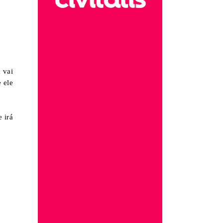
 vai
 ele
 irá