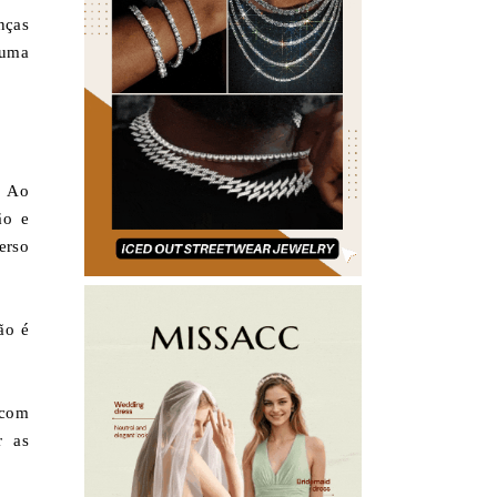
nças
 uma
. Ao
ão e
erso
ão é
 com
r as