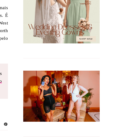
mais
s. É
West
orth
pelo
s
o