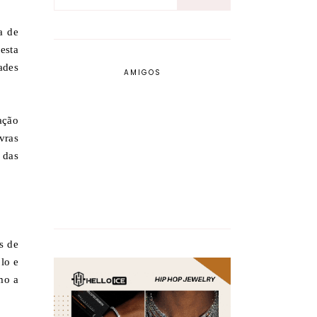
a de
esta
ades
AMIGOS
ação
vras
 das
s de
lo e
mo a