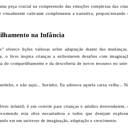
 uma peça crucial na compreensão das emoções complexas das cria
e visualmente cativante complementa a narrativa, proporcionando
ilhamento na Infância
" oferece lições valiosas sobre adaptação diante das mudanças
a, o livro inspira crianças a enfrentarem desafios com imaginaç
ia do compartilhamento e da descoberta de novos tesouros no univ
antinho, e não aqui... Sozinho. Eu adorava aquela caixa velha... N
vro infantil; é um convite para crianças e adultos desvendarem,
ecomendo esta obra encantadora a todos que desejam explora
ando em um universo de imaginação, adaptação e crescimento.