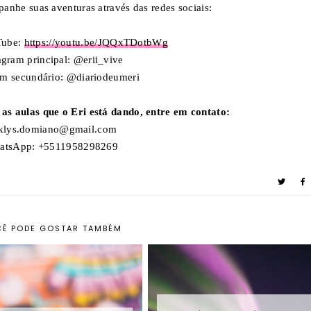
nhe suas aventuras através das redes sociais:
Tube:
https://youtu.be/JQQxTDotbWg
agram principal: @erii_vive
am secundário: @diariodeumeri
 as aulas que o Eri está dando, entre em contato:
iklys.domiano@gmail.com
atsApp: +5511958298269
Ê PODE GOSTAR TAMBÉM