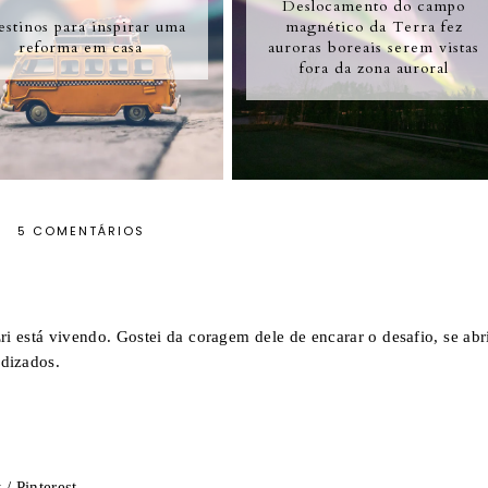
Deslocamento do campo
estinos para inspirar uma
magnético da Terra fez
reforma em casa
auroras boreais serem vistas
fora da zona auroral
5 COMENTÁRIOS
i está vivendo. Gostei da coragem dele de encarar o desafio, se abri
ndizados.
k
/
Pinterest