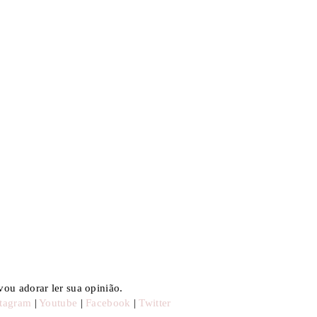
ou adorar ler sua opinião.
stagram
|
Youtube
|
Facebook
|
Twitter