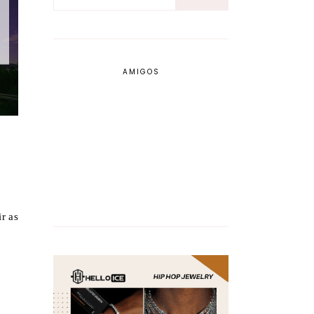
AMIGOS
r as