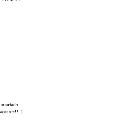
untariado.
astante!! :)