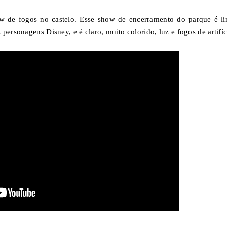
w de fogos no castelo. Esse show de encerramento do parque é li
personagens Disney, e é claro, muito colorido, luz e fogos de artifíc