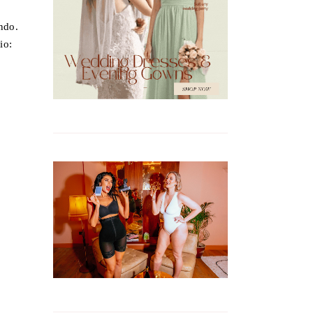
ndo.
io: