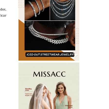
dor,
icar