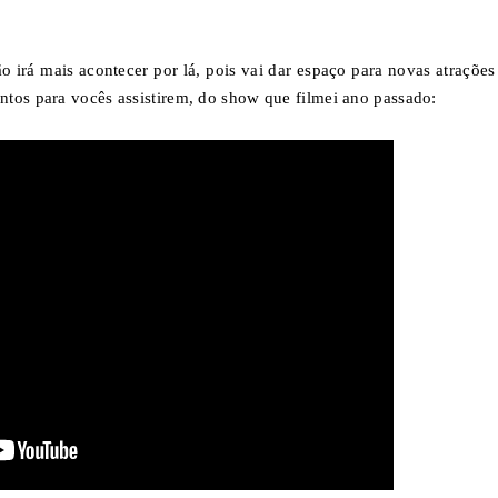
ão irá mais acontecer por lá, pois vai dar espaço para novas atrações
tos para vocês assistirem, do show que filmei ano passado: