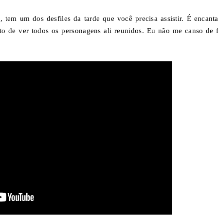
em um dos desfiles da tarde que você precisa assistir. É encanta
ato de ver todos os personagens ali reunidos. Eu não me canso de f