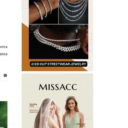
erra
assa