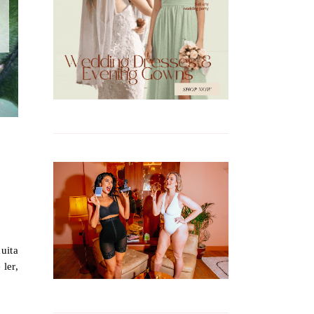
uita
ler,