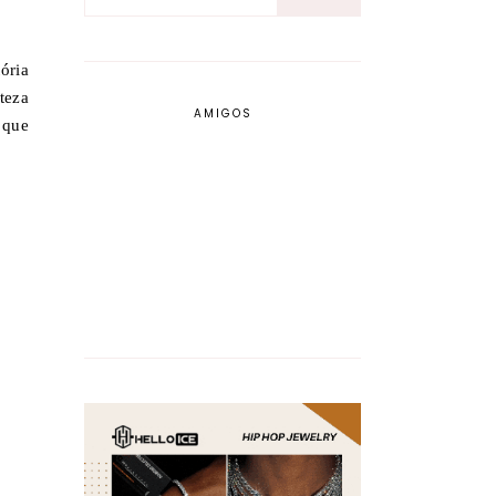
ória
teza
AMIGOS
 que