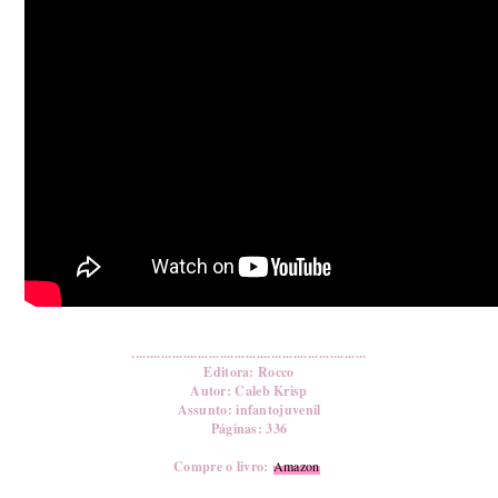
................................................................
Editora: Rocco
Autor: Caleb Krisp
Assunto: infantojuvenil
Páginas: 336
Compre o livro:
Amazon