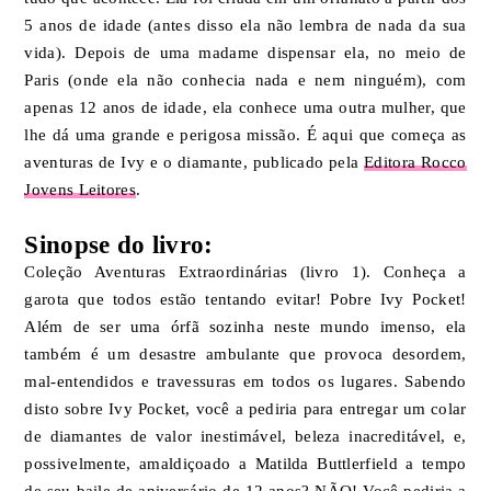
5 anos de idade (antes disso ela não lembra de nada da sua
vida). Depois de uma madame dispensar ela, no meio de
Paris (onde ela não conhecia nada e nem ninguém), com
apenas 12 anos de idade, ela conhece uma outra mulher, que
lhe dá uma grande e perigosa missão. É aqui que começa as
aventuras de Ivy e o diamante, publicado pela
Editora Rocco
Jovens Leitores
.
Sinopse do livro:
Coleção Aventuras Extraordinárias (livro 1). Conheça a
garota que todos estão tentando evitar! Pobre Ivy Pocket!
Além de ser uma órfã sozinha neste mundo imenso, ela
também é um desastre ambulante que provoca desordem,
mal-entendidos e travessuras em todos os lugares. Sabendo
disto sobre Ivy Pocket, você a pediria para entregar um colar
de diamantes de valor inestimável, beleza inacreditável, e,
possivelmente, amaldiçoado a Matilda Buttlerfield a tempo
de seu baile de aniversário de 12 anos? NÃO! Você pediria a