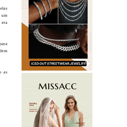
elas
e um
 era
para
odem
o as