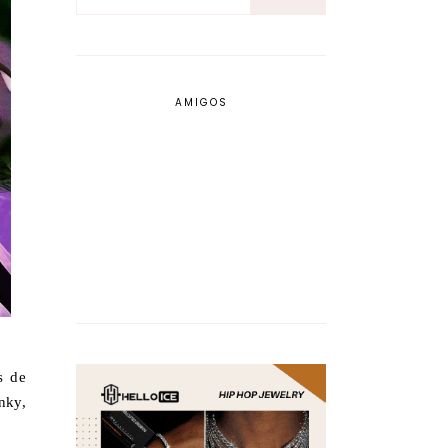
AMIGOS
s de
nky,