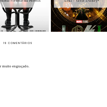
notic - Filme na Netflix
Loki - Série Disney+
19 COMENTÁRIOS
r muito engraçado.