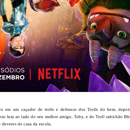
o em um caçador de trolls e defensor dos Trolls do bem, depoi
o luta ao lado do seu melhor amigo, Toby, e do Troll sabichão Bli
 deveres de casa da escola.