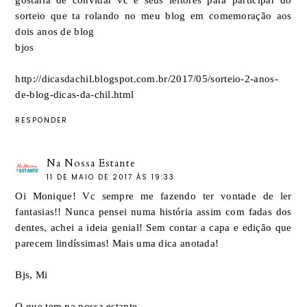
gostaria de convidar vc e seus leitores para participar do
sorteio que ta rolando no meu blog em comemoração aos
dois anos de blog
bjos
http://dicasdachil.blogspot.com.br/2017/05/sorteio-2-anos-
de-blog-dicas-da-chil.html
RESPONDER
Na Nossa Estante
11 DE MAIO DE 2017 ÀS 19:33
Oi Monique! Vc sempre me fazendo ter vontade de ler
fantasias!! Nunca pensei numa história assim com fadas dos
dentes, achei a ideia genial! Sem contar a capa e edição que
parecem lindíssimas! Mais uma dica anotada!
Bjs, Mi
O que tem na nossa estante