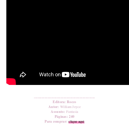
................................................................
Editora: Rocco
Autor:
William Joyce
Assunto:
Fantasia
Páginas: 240
Para comprar:
clique aqui