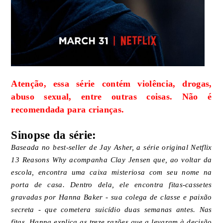
Atenção, essa série contém violência, drogas,
abuso sexual, entre outras coisas. Não é
recomendada para crianças.
Sinopse da série:
Baseada no best-seller de Jay Asher, a série original Netflix
13 Reasons Why acompanha Clay Jensen que, ao voltar da
escola, encontra uma caixa misteriosa com seu nome na
porta de casa. Dentro dela, ele encontra fitas-cassetes
gravadas por Hanna Baker - sua colega de classe e paixão
secreta - que cometera suicídio duas semanas antes. Nas
fitas, Hanna explica as treze razões que a levaram à decisão