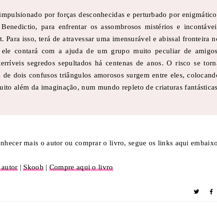
impulsionado por forças desconhecidas e perturbado por enigmático
 Benedictio, para enfrentar os assombrosos mistérios e incontávei
 Para isso, terá de atravessar uma imensurável e abissal fronteira n
, ele contará com a ajuda de um grupo muito peculiar de amigos
erríveis segredos sepultados há centenas de anos. O risco se torn
s de dois confusos triângulos amorosos surgem entre eles, colocand
uito além da imaginação, num mundo repleto de criaturas fantásticas
hecer mais o autor ou comprar o livro, segue os links aqui embaixo
 autor
|
Skoob
|
Compre aqui o livro