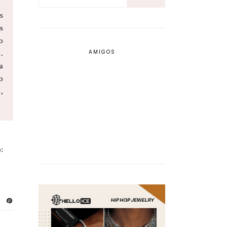
s
s
o
AMIGOS
.
a
o
,
: