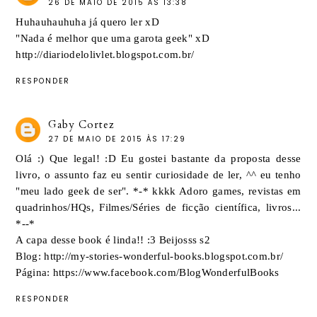
26 DE MAIO DE 2015 ÀS 13:38
Huhauhauhuha já quero ler xD
"Nada é melhor que uma garota geek" xD
http://diariodelolivlet.blogspot.com.br/
RESPONDER
Gaby Cortez
27 DE MAIO DE 2015 ÀS 17:29
Olá :) Que legal! :D Eu gostei bastante da proposta desse
livro, o assunto faz eu sentir curiosidade de ler, ^^ eu tenho
"meu lado geek de ser". *-* kkkk Adoro games, revistas em
quadrinhos/HQs, Filmes/Séries de ficção científica, livros...
*--*
A capa desse book é linda!! :3 Beijosss s2
Blog: http://my-stories-wonderful-books.blogspot.com.br/
Página: https://www.facebook.com/BlogWonderfulBooks
RESPONDER