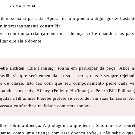
26 MAIO 2014
 filme semana passada. Apesar de um pouco antigo, gostei bastant
em interessantemente construída.
e ver como uma criança com uma "doença" sofre quando seus pais
itar que ela é doente.
oebe Lichten (Elle Fanning) sonha em participar da peça "Alice n
avilhas", que será encenada na sua escola, mas é sempre rejeitad
as de classe. Isto faz com que seu comportamento piore cada ve
pando seus pais, Hillary (Felicity Huffman) e Peter (Bill Pullman)
ajudar a filha, mas Phoebe prefere se esconder em suas fantasias. Ao
passa a confundir a realidade com seus sonhos.
elhor sobre a doença. A protagonista que tem a Síndrome de Touret
ssante, como uma criança com essa doença sofre, e não sabe o que 