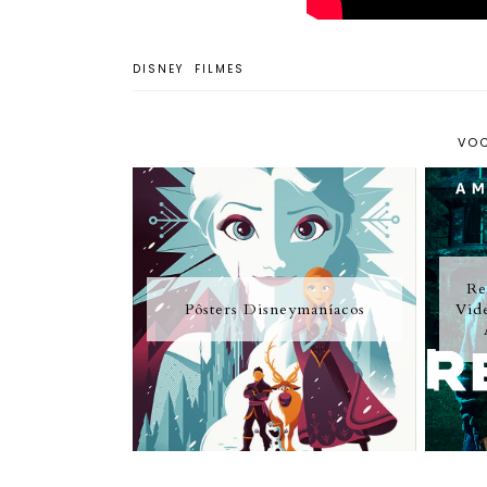
DISNEY
FILMES
VOC
Re
Pôsters Disneymaníacos
Vid