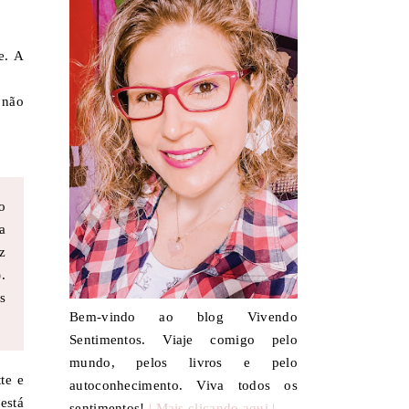
e. A
 não
o
a
z
.
s
Bem-vindo ao blog Vivendo
Sentimentos. Viaje comigo pelo
mundo, pelos livros e pelo
te e
autoconhecimento. Viva todos os
está
sentimentos!
| Mais clicando aqui |