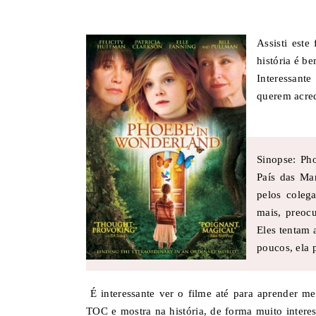
Assisti este
história é b
Interessant
querem acred
Sinopse: Ph
País das Mar
pelos coleg
mais, preocu
Eles tentam 
poucos, ela 
É interessante ver o filme até para aprender m
TOC e mostra na história, de forma muito intere