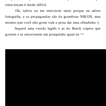
emocionam é muito difícil.
Ok, talvez eu me emocione tanto porque eu adoro
fotografia, e as propagandas são da grandiosa NIKON, mas
mesmo que você não goste vale a pena dar uma olhadinha :)
Separei uma versão inglês e as do Brasil, espero que
gostem e se emocionem um pouquinho igual eu ^^