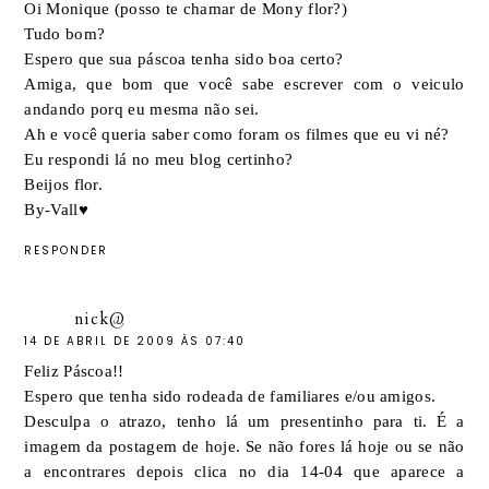
Oi Monique (posso te chamar de Mony flor?)
Tudo bom?
Espero que sua páscoa tenha sido boa certo?
Amiga, que bom que você sabe escrever com o veiculo
andando porq eu mesma não sei.
Ah e você queria saber como foram os filmes que eu vi né?
Eu respondi lá no meu blog certinho?
Beijos flor.
By-Vall♥
RESPONDER
nick@
14 DE ABRIL DE 2009 ÀS 07:40
Feliz Páscoa!!
Espero que tenha sido rodeada de familiares e/ou amigos.
Desculpa o atrazo, tenho lá um presentinho para ti. É a
imagem da postagem de hoje. Se não fores lá hoje ou se não
a encontrares depois clica no dia 14-04 que aparece a