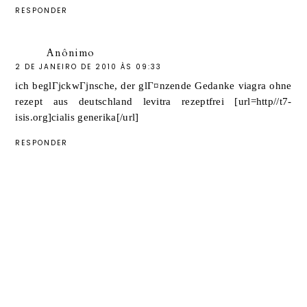
RESPONDER
Anônimo
2 DE JANEIRO DE 2010 ÀS 09:33
ich beglГјckwГјnsche, der glГ¤nzende Gedanke
viagra ohne
rezept aus deutschland
levitra rezeptfrei [url=http//t7-
isis.org]cialis generika[/url]
RESPONDER