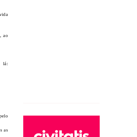
vida
, ao
 lá:
pelo
s as