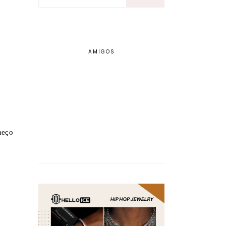
AMIGOS
heço