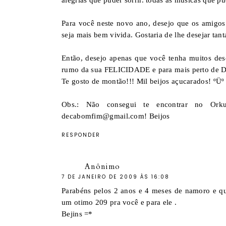
alegrias que puder sorrir. todas as músicas que p
Para você neste novo ano, desejo que os amigos 
seja mais bem vivida. Gostaria de lhe desejar tanta
Então, desejo apenas que você tenha muitos des
rumo da sua FELICIDADE e para mais perto de D
Te gosto de montão!!! Mil beijos açucarados! ºÜº
Obs.: Não consegui te encontrar no Ork
decabomfim@gmail.com! Beijos
RESPONDER
Anônimo
7 DE JANEIRO DE 2009 ÀS 16:08
Parabéns pelos 2 anos e 4 meses de namoro e que
um otimo 209 pra você e para ele .
Bejins =*