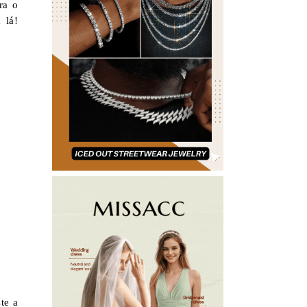
ra o
 lá!
te a