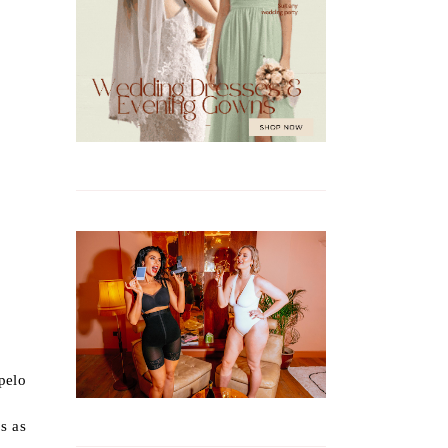
pelo
s as