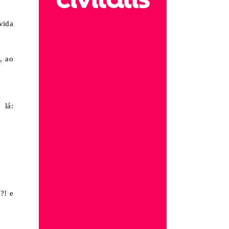
vida
, ao
 lá:
?! e