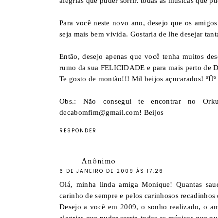
alegrias que puder sorrir. todas as músicas que p
Para você neste novo ano, desejo que os amigos 
seja mais bem vivida. Gostaria de lhe desejar tanta
Então, desejo apenas que você tenha muitos des
rumo da sua FELICIDADE e para mais perto de D
Te gosto de montão!!! Mil beijos açucarados! ºÜº
Obs.: Não consegui te encontrar no Ork
decabomfim@gmail.com! Beijos
RESPONDER
Anônimo
6 DE JANEIRO DE 2009 ÀS 17:26
Olá, minha linda amiga Monique! Quantas sau
carinho de sempre e pelos carinhosos recadinhos
Desejo a você em 2009, o sonho realizado, o amo